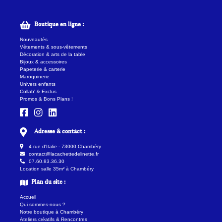
Boutique en ligne :
Nouveautés
Vêtements & sous-vêtements
Décoration & arts de la table
Bijoux & accessoires
Papeterie & carterie
Maroquinerie
Univers enfants
Collab' & Exclus
Promos & Bons Plans !
Adresse & contact :
4 rue d'Italie - 73000 Chambéry
contact@lacachettedelinette.fr
07.60.83.36.30
Location salle 35m² à Chambéry
Plan du site :
Accueil
Qui sommes-nous ?
Notre boutique à Chambéry
Ateliers créatifs & Rencontres