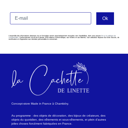
L’ensemble des informations obtenues via ce formulaire seront automatiquement envoyées vers SendinBlue, dont vous pouvez
lire ici la politique de
confidentialité
. Conformément à la loi du 6 janvier 1978 relative à l’informatique, aux fichiers et aux libertés, tout utilisateur dispose d’un droit d’accès, de
rectification et d’opposition aux données personnelles le concernant.
Concept-store Made in France à Chambéry.
Au programme : des objets de décoration, des bijoux de créateurs, des
objets du quotidien, des vêtements et sous-vêtements, et plein d’autres
jolies choses forcément fabriquées en France.