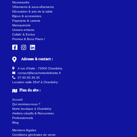
Nouveautés
Vêtements & sous-vêtements
Décoration & arts de la table
Bijoux & accessoires
Papeterie & carterie
Maroquinerie
Univers enfants
Collab' & Exclus
Promos & Bons Plans !
Adresse & contact :
4 rue d'Italie - 73000 Chambéry
contact@lacachettedelinette.fr
07.60.83.36.30
Location salle 35m² à Chambéry
Plan du site :
Accueil
Qui sommes-nous ?
Notre boutique à Chambéry
Ateliers créatifs & Rencontres
Professionnels
Blog
Mentions légales
Conditions générales de vente