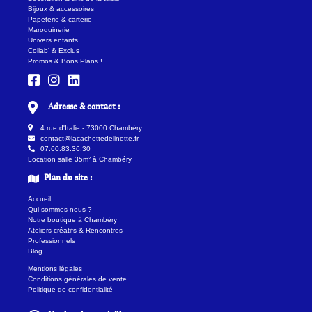
Bijoux & accessoires
Papeterie & carterie
Maroquinerie
Univers enfants
Collab' & Exclus
Promos & Bons Plans !
Adresse & contact :
4 rue d'Italie - 73000 Chambéry
contact@lacachettedelinette.fr
07.60.83.36.30
Location salle 35m² à Chambéry
Plan du site :
Accueil
Qui sommes-nous ?
Notre boutique à Chambéry
Ateliers créatifs & Rencontres
Professionnels
Blog
Mentions légales
Conditions générales de vente
Politique de confidentialité