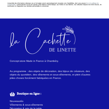
L’ensemble des informations obtenues via ce formulaire seront automatiquement envoyées vers SendinBlue, dont vous pouvez
lire ici la politique de
confidentialité
. Conformément à la loi du 6 janvier 1978 relative à l’informatique, aux fichiers et aux libertés, tout utilisateur dispose d’un droit d’accès, de
rectification et d’opposition aux données personnelles le concernant.
Concept-store Made in France à Chambéry.
Au programme : des objets de décoration, des bijoux de créateurs, des
objets du quotidien, des vêtements et sous-vêtements, et plein d’autres
jolies choses forcément fabriquées en France.
Boutique en ligne :
Nouveautés
Vêtements & sous-vêtements
Décoration & arts de la table