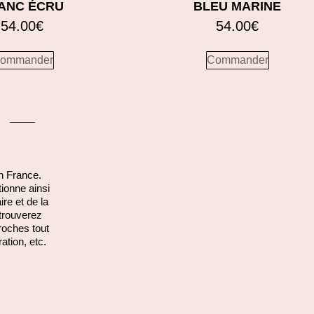
ANC ÉCRU
BLEU MARINE
54.00
€
54.00
€
ommander
Commander
n France.
ionne ainsi
ire et de la
etrouverez
roches tout
ration, etc.