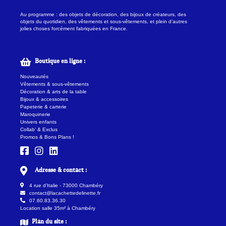
Au programme : des objets de décoration, des bijoux de créateurs, des
objets du quotidien, des vêtements et sous-vêtements, et plein d’autres
jolies choses forcément fabriquées en France.
Boutique en ligne :
Nouveautés
Vêtements & sous-vêtements
Décoration & arts de la table
Bijoux & accessoires
Papeterie & carterie
Maroquinerie
Univers enfants
Collab' & Exclus
Promos & Bons Plans !
Adresse & contact :
4 rue d'Italie - 73000 Chambéry
contact@lacachettedelinette.fr
07.60.83.36.30
Location salle 35m² à Chambéry
Plan du site :