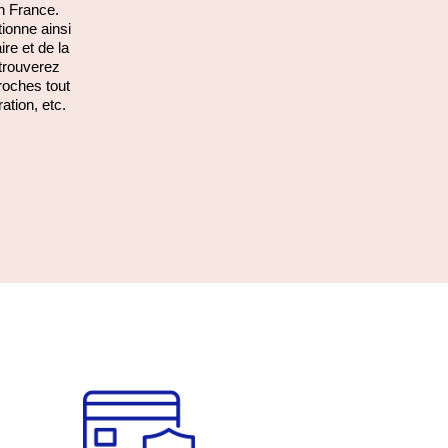
n France.
ionne ainsi
ire et de la
etrouverez
roches tout
ration, etc.