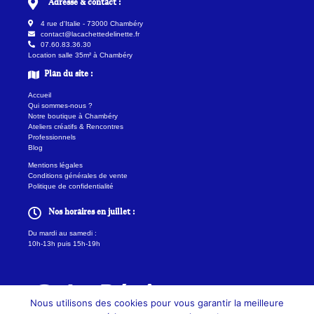
Adresse & contact :
4 rue d'Italie - 73000 Chambéry
contact@lacachettedelinette.fr
07.60.83.36.30
Location salle 35m² à Chambéry
Plan du site :
Accueil
Qui sommes-nous ?
Notre boutique à Chambéry
Ateliers créatifs & Rencontres
Professionnels
Blog
Mentions légales
Conditions générales de vente
Politique de confidentialité
Nos horaires en juillet :
Du mardi au samedi :
10h-13h puis 15h-19h
Nous utilisons des cookies pour vous garantir la meilleure