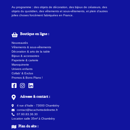
Au programme : des objets de décoration, des bijoux de créateurs, des
objets du quotidien, des vêtements et sous-vêtements, et plein d’autres
jolies choses forcément fabriquées en France.
Boutique en ligne :
Nouveautés
Vêtements & sous-vêtements
Décoration & arts de la table
Bijoux & accessoires
Papeterie & carterie
Maroquinerie
Univers enfants
Collab' & Exclus
Promos & Bons Plans !
Adresse & contact :
4 rue d'Italie - 73000 Chambéry
contact@lacachettedelinette.fr
07.60.83.36.30
Location salle 35m² à Chambéry
Plan du site :