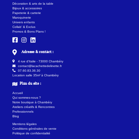
Décoration & arts de la table
Bijoux & accessoires
Papeterie & carterie
Maroquinerie
Univers enfants
Collab' & Exclus
Promos & Bons Plans !
Adresse & contact :
4 rue d'Italie - 73000 Chambéry
contact@lacachettedelinette.fr
07.60.83.36.30
Location salle 35m² à Chambéry
Plan du site :
Accueil
Qui sommes-nous ?
Notre boutique à Chambéry
Ateliers créatifs & Rencontres
Professionnels
Blog
Mentions légales
Conditions générales de vente
Politique de confidentialité