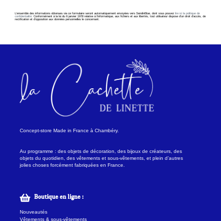
L’ensemble des informations obtenues via ce formulaire seront automatiquement envoyées vers SendinBlue, dont vous pouvez
lire ici la politique de
confidentialité
. Conformément à la loi du 6 janvier 1978 relative à l’informatique, aux fichiers et aux libertés, tout utilisateur dispose d’un droit d’accès, de
rectification et d’opposition aux données personnelles le concernant.
Concept-store Made in France à Chambéry.
Au programme : des objets de décoration, des bijoux de créateurs, des
objets du quotidien, des vêtements et sous-vêtements, et plein d’autres
jolies choses forcément fabriquées en France.
Boutique en ligne :
Nouveautés
Vêtements & sous-vêtements