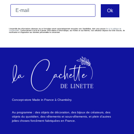
L’ensemble des informations obtenues via ce formulaire seront automatiquement envoyées vers SendinBlue, dont vous pouvez
lire ici la politique de
confidentialité
. Conformément à la loi du 6 janvier 1978 relative à l’informatique, aux fichiers et aux libertés, tout utilisateur dispose d’un droit d’accès, de
rectification et d’opposition aux données personnelles le concernant.
Concept-store Made in France à Chambéry.
Au programme : des objets de décoration, des bijoux de créateurs, des
objets du quotidien, des vêtements et sous-vêtements, et plein d’autres
jolies choses forcément fabriquées en France.