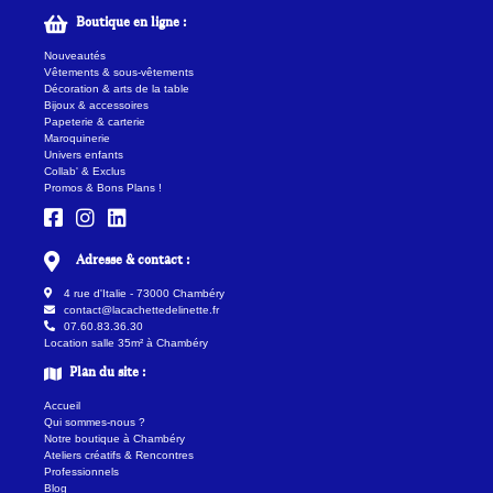
Boutique en ligne :
Nouveautés
Vêtements & sous-vêtements
Décoration & arts de la table
Bijoux & accessoires
Papeterie & carterie
Maroquinerie
Univers enfants
Collab' & Exclus
Promos & Bons Plans !
Adresse & contact :
4 rue d'Italie - 73000 Chambéry
contact@lacachettedelinette.fr
07.60.83.36.30
Location salle 35m² à Chambéry
Plan du site :
Accueil
Qui sommes-nous ?
Notre boutique à Chambéry
Ateliers créatifs & Rencontres
Professionnels
Blog