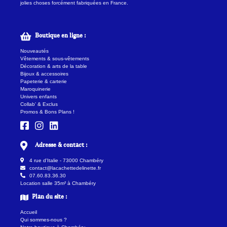
jolies choses forcément fabriquées en France.
Boutique en ligne :
Nouveautés
Vêtements & sous-vêtements
Décoration & arts de la table
Bijoux & accessoires
Papeterie & carterie
Maroquinerie
Univers enfants
Collab' & Exclus
Promos & Bons Plans !
Adresse & contact :
4 rue d'Italie - 73000 Chambéry
contact@lacachettedelinette.fr
07.60.83.36.30
Location salle 35m² à Chambéry
Plan du site :
Accueil
Qui sommes-nous ?