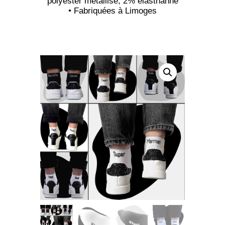
polyester métallisé, 2% élasthanne
• Fabriquées à Limoges