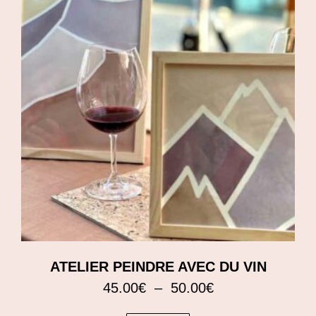
ATELIER PEINDRE AVEC DU VIN
45.00
€
–
50.00
€