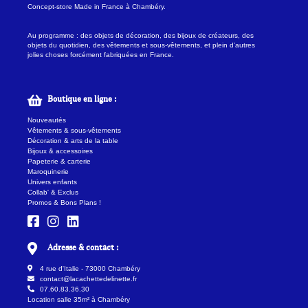
Concept-store Made in France à Chambéry.
Au programme : des objets de décoration, des bijoux de créateurs, des
objets du quotidien, des vêtements et sous-vêtements, et plein d’autres
jolies choses forcément fabriquées en France.
Boutique en ligne :
Nouveautés
Vêtements & sous-vêtements
Décoration & arts de la table
Bijoux & accessoires
Papeterie & carterie
Maroquinerie
Univers enfants
Collab' & Exclus
Promos & Bons Plans !
Adresse & contact :
4 rue d'Italie - 73000 Chambéry
contact@lacachettedelinette.fr
07.60.83.36.30
Location salle 35m² à Chambéry