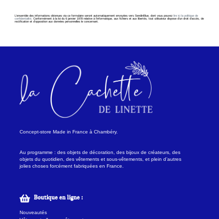
L’ensemble des informations obtenues via ce formulaire seront automatiquement envoyées vers SendinBlue, dont vous pouvez
lire ici la politique de
confidentialité
. Conformément à la loi du 6 janvier 1978 relative à l’informatique, aux fichiers et aux libertés, tout utilisateur dispose d’un droit d’accès, de
rectification et d’opposition aux données personnelles le concernant.
Concept-store Made in France à Chambéry.
Au programme : des objets de décoration, des bijoux de créateurs, des
objets du quotidien, des vêtements et sous-vêtements, et plein d’autres
jolies choses forcément fabriquées en France.
Boutique en ligne :
Nouveautés