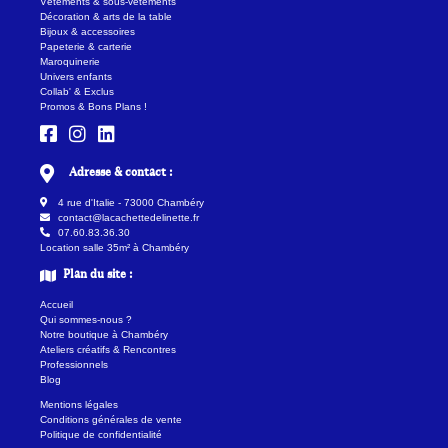
Vêtements & sous-vêtements
Décoration & arts de la table
Bijoux & accessoires
Papeterie & carterie
Maroquinerie
Univers enfants
Collab' & Exclus
Promos & Bons Plans !
Adresse & contact :
4 rue d'Italie - 73000 Chambéry
contact@lacachettedelinette.fr
07.60.83.36.30
Location salle 35m² à Chambéry
Plan du site :
Accueil
Qui sommes-nous ?
Notre boutique à Chambéry
Ateliers créatifs & Rencontres
Professionnels
Blog
Mentions légales
Conditions générales de vente
Politique de confidentialité