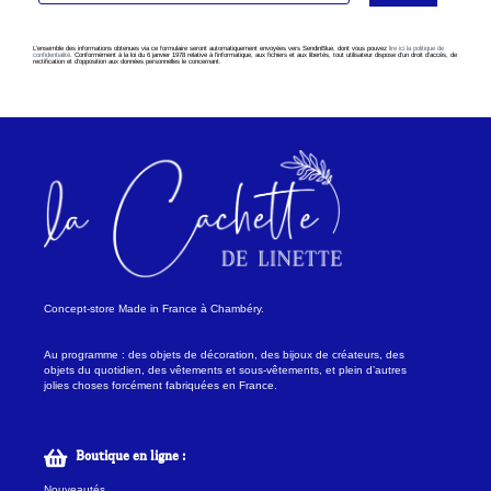
L’ensemble des informations obtenues via ce formulaire seront automatiquement envoyées vers SendinBlue, dont vous pouvez
lire ici la politique de
confidentialité
. Conformément à la loi du 6 janvier 1978 relative à l’informatique, aux fichiers et aux libertés, tout utilisateur dispose d’un droit d’accès, de
rectification et d’opposition aux données personnelles le concernant.
Concept-store Made in France à Chambéry.
Au programme : des objets de décoration, des bijoux de créateurs, des
objets du quotidien, des vêtements et sous-vêtements, et plein d’autres
jolies choses forcément fabriquées en France.
Boutique en ligne :
Nouveautés