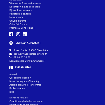
Vêtements & sous-vêtements
Décoration & arts de la table
Bijoux & accessoires
Papeterie & carterie
Maroquinerie
Univers enfants
Collab' & Exclus
Promos & Bons Plans !
Adresse & contact :
4 rue d'Italie - 73000 Chambéry
contact@lacachettedelinette.fr
07.60.83.36.30
Location salle 35m² à Chambéry
Plan du site :
Accueil
Qui sommes-nous ?
Notre boutique à Chambéry
Ateliers créatifs & Rencontres
Professionnels
Blog
Mentions légales
Conditions générales de vente
Politique de confidentialité