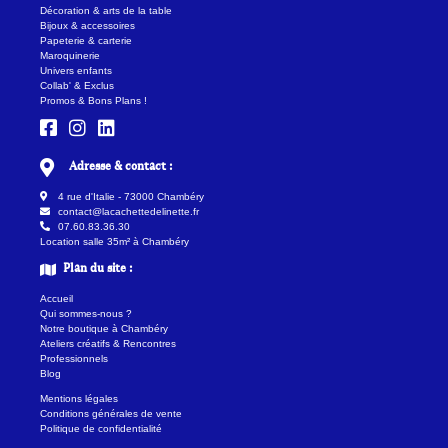
Décoration & arts de la table
Bijoux & accessoires
Papeterie & carterie
Maroquinerie
Univers enfants
Collab' & Exclus
Promos & Bons Plans !
Adresse & contact :
4 rue d'Italie - 73000 Chambéry
contact@lacachettedelinette.fr
07.60.83.36.30
Location salle 35m² à Chambéry
Plan du site :
Accueil
Qui sommes-nous ?
Notre boutique à Chambéry
Ateliers créatifs & Rencontres
Professionnels
Blog
Mentions légales
Conditions générales de vente
Politique de confidentialité