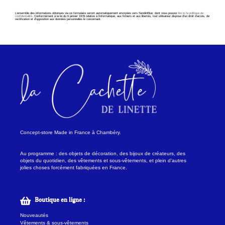
L’ensemble des informations obtenues via ce formulaire seront automatiquement envoyées vers SendinBlue, dont vous pouvez
lire ici la politique de
confidentialité
. Conformément à la loi du 6 janvier 1978 relative à l’informatique, aux fichiers et aux libertés, tout utilisateur dispose d’un droit d’accès, de
rectification et d’opposition aux données personnelles le concernant.
Concept-store Made in France à Chambéry.
Au programme : des objets de décoration, des bijoux de créateurs, des
objets du quotidien, des vêtements et sous-vêtements, et plein d’autres
jolies choses forcément fabriquées en France.
Boutique en ligne :
Nouveautés
Vêtements & sous-vêtements