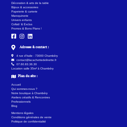
Décoration & arts de la table
Bijoux & accessoires
Papeterie & carterie
Maroquinerie
Univers enfants
Collab' & Exclus
Promos & Bons Plans !
Adresse & contact :
4 rue d'Italie - 73000 Chambéry
contact@lacachettedelinette.fr
07.60.83.36.30
Location salle 35m² à Chambéry
Plan du site :
Accueil
Qui sommes-nous ?
Notre boutique à Chambéry
Ateliers créatifs & Rencontres
Professionnels
Blog
Mentions légales
Conditions générales de vente
Politique de confidentialité