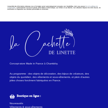
L’ensemble des informations obtenues via ce formulaire seront automatiquement envoyées vers SendinBlue, dont vous pouvez
lire ici la politique de
confidentialité
. Conformément à la loi du 6 janvier 1978 relative à l’informatique, aux fichiers et aux libertés, tout utilisateur dispose d’un droit d’accès, de
rectification et d’opposition aux données personnelles le concernant.
Concept-store Made in France à Chambéry.
Au programme : des objets de décoration, des bijoux de créateurs, des
objets du quotidien, des vêtements et sous-vêtements, et plein d’autres
jolies choses forcément fabriquées en France.
Boutique en ligne :
Nouveautés
Vêtements & sous-vêtements