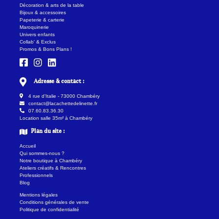
Décoration & arts de la table
Bijoux & accessoires
Papeterie & carterie
Maroquinerie
Univers enfants
Collab' & Exclus
Promos & Bons Plans !
Adresse & contact :
4 rue d'Italie - 73000 Chambéry
contact@lacachettedelinette.fr
07.60.83.36.30
Location salle 35m² à Chambéry
Plan du site :
Accueil
Qui sommes-nous ?
Notre boutique à Chambéry
Ateliers créatifs & Rencontres
Professionnels
Blog
Mentions légales
Conditions générales de vente
Politique de confidentialité