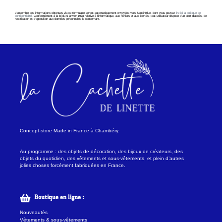
L’ensemble des informations obtenues via ce formulaire seront automatiquement envoyées vers SendinBlue, dont vous pouvez
lire ici la politique de
confidentialité
. Conformément à la loi du 6 janvier 1978 relative à l’informatique, aux fichiers et aux libertés, tout utilisateur dispose d’un droit d’accès, de
rectification et d’opposition aux données personnelles le concernant.
Concept-store Made in France à Chambéry.
Au programme : des objets de décoration, des bijoux de créateurs, des
objets du quotidien, des vêtements et sous-vêtements, et plein d’autres
jolies choses forcément fabriquées en France.
Boutique en ligne :
Nouveautés
Vêtements & sous-vêtements