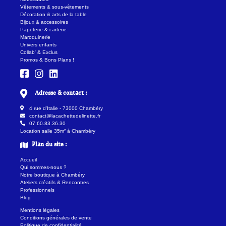
Vêtements & sous-vêtements
Décoration & arts de la table
Bijoux & accessoires
Papeterie & carterie
Maroquinerie
Univers enfants
Collab' & Exclus
Promos & Bons Plans !
Adresse & contact :
4 rue d'Italie - 73000 Chambéry
contact@lacachettedelinette.fr
07.60.83.36.30
Location salle 35m² à Chambéry
Plan du site :
Accueil
Qui sommes-nous ?
Notre boutique à Chambéry
Ateliers créatifs & Rencontres
Professionnels
Blog
Mentions légales
Conditions générales de vente
Politique de confidentialité