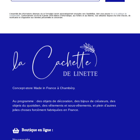
L’ensemble des informations obtenues via ce formulaire seront automatiquement envoyées vers SendinBlue, dont vous pouvez
lire ici la politique de
confidentialité
. Conformément à la loi du 6 janvier 1978 relative à l’informatique, aux fichiers et aux libertés, tout utilisateur dispose d’un droit d’accès, de
rectification et d’opposition aux données personnelles le concernant.
Concept-store Made in France à Chambéry.
Au programme : des objets de décoration, des bijoux de créateurs, des
objets du quotidien, des vêtements et sous-vêtements, et plein d’autres
jolies choses forcément fabriquées en France.
Boutique en ligne :
Nouveautés